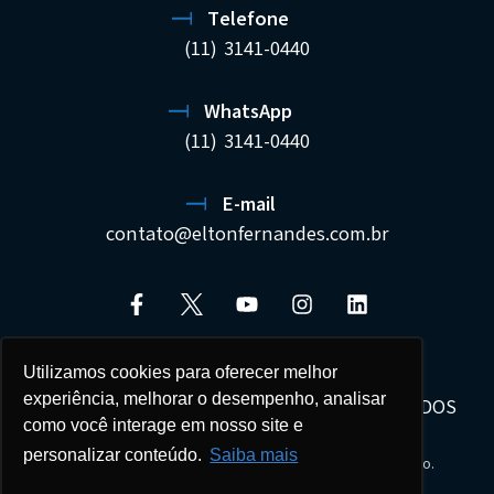
Telefone
(11) 3141-0440
WhatsApp
(11) 3141-0440
E-mail
contato@eltonfernandes.com.br
Utilizamos cookies para oferecer melhor
experiência, melhorar o desempenho, analisar
ELTON FERNANDES SOCIEDADE DE ADVOGADOS
como você interage em nosso site e
22.692.544/0001-02
personalizar conteúdo.
Saiba mais
Seus dados estão protegidos e tratados com sigilo.