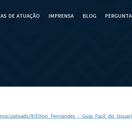
EAS DE ATUAÇÃO
IMPRENSA
BLOG
PERGUNTA
ymce/uploads/9/Elton_Fernandes_-_Guia_Facil_do_Usuar