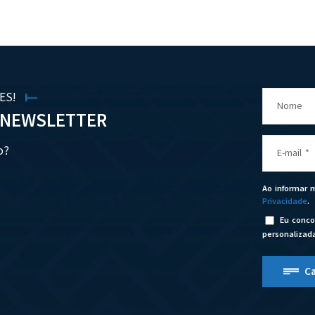
ES!
Nome
 NEWSLETTER
o?
E-mail
*
Ao informar
Privacidade
.
Eu conco
personalizad
C