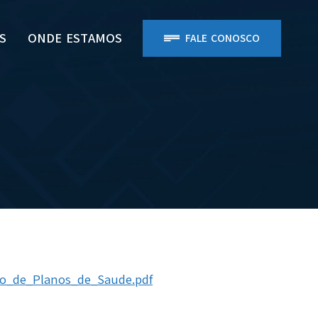
S
ONDE ESTAMOS
FALE CONOSCO
io_de_Planos_de_Saude.pdf