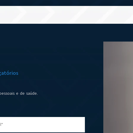
atórios
pessoais e de saúde.
l*