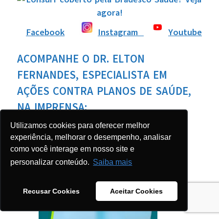
Facebook
Instagram
Youtube
ACOMPANHE O DR. ELTON
FERNANDES, ESPECIALISTA EM
AÇÕES CONTRA PLANOS DE SAÚDE,
NA IMPRENSA:
Utilizamos cookies para oferecer melhor
experiência, melhorar o desempenho, analisar
como você interage em nosso site e
personalizar conteúdo.
Saiba mais
Recusar Cookies
Aceitar Cookies