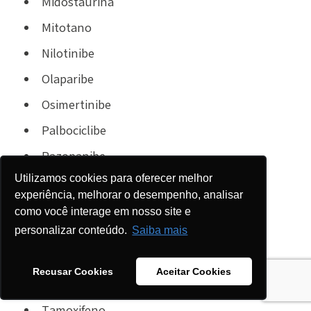
Midostaurina
Mitotano
Nilotinibe
Olaparibe
Osimertinibe
Palbociclibe
Pazopanibe
Utilizamos cookies para oferecer melhor
Regorafenibe
experiência, melhorar o desempenho, analisar
Ribociclibe
como você interage em nosso site e
personalizar conteúdo.
Saiba mais
Ruxolitinibe
Sorafenibe
Recusar Cookies
Aceitar Cookies
Sunitinibe
Tamoxifeno