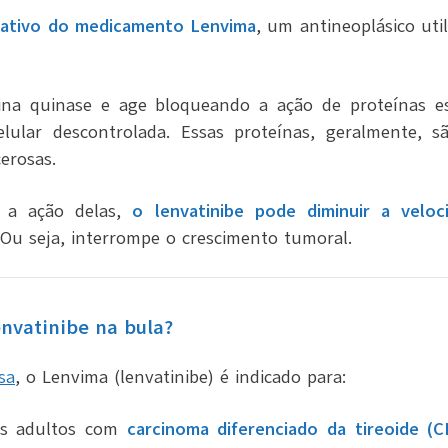
io ativo do medicamento Lenvima
, um antineoplásico uti
sina quinase e age bloqueando a ação de proteínas 
elular descontrolada. Essas proteínas, geralmente,
erosas.
 a ação delas,
o lenvatinibe pode diminuir a velo
 Ou seja, interrompe o crescimento tumoral.
envatinibe na bula?
sa
, o Lenvima (lenvatinibe) é indicado para:
es adultos com
carcinoma diferenciado da tireoide (