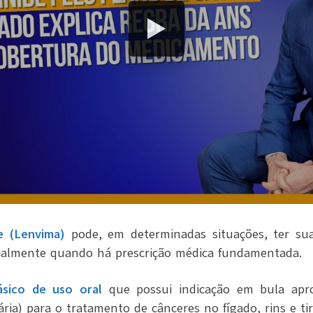
e (Lenvima)
pode, em determinadas situações, ter sua
cialmente quando há prescrição médica fundamentada.
ásico de uso oral
que possui indicação em bula apr
ária) para o tratamento de cânceres no fígado, rins e tir