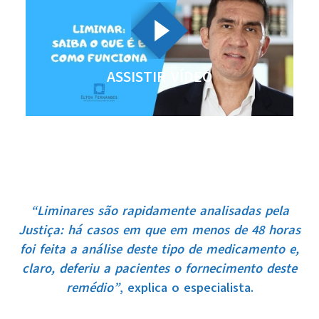
ASSISTIR VÍDEO
“Liminares são rapidamente analisadas pela
Justiça: há casos em que em menos de 48 horas
foi feita a análise deste tipo de medicamento e,
claro, deferiu a pacientes o fornecimento deste
remédio”
, explica o especialista.