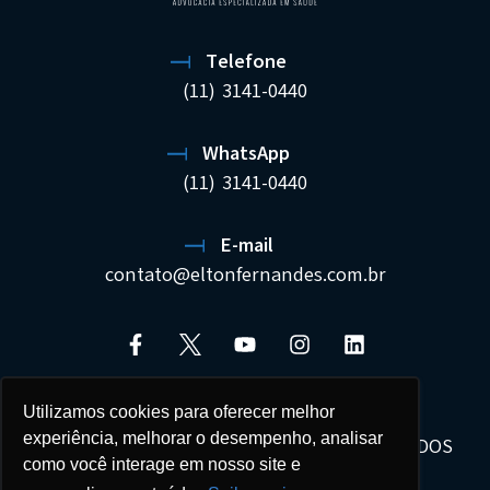
Telefone
(11) 3141-0440
WhatsApp
(11) 3141-0440
E-mail
contato@eltonfernandes.com.br
Utilizamos cookies para oferecer melhor
experiência, melhorar o desempenho, analisar
ELTON FERNANDES SOCIEDADE DE ADVOGADOS
como você interage em nosso site e
22.692.544/0001-02