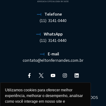
Telefone
(11) 3141-0440
WhatsApp
(11) 3141-0440
E-mail
contato@eltonfernandes.com.br
Utilizamos cookies para oferecer melhor
experiência, melhorar o desempenho, analisar
ELTON FERNANDES SOCIEDADE DE ADVOGADOS
como você interage em nosso site e
22.692.544/0001-02