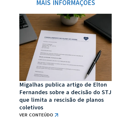
MAIS INFORMAÇÕES
Migalhas publica artigo de Elton
o
TJ-
Fernandes sobre a decisão do STJ
de
reaj
que limita a rescisão de planos
índ
coletivos
VER
VER CONTEÚDO