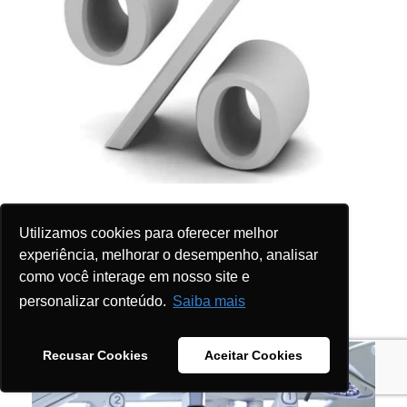
Ação de reembolso contra plano de
Utilizamos cookies para oferecer melhor
saúde: veja como funciona!
experiência, melhorar o desempenho, analisar
como você interage em nosso site e
VER CONTEÚDO
personalizar conteúdo.
Saiba mais
Recusar Cookies
Aceitar Cookies