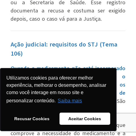
ou a Secretaria de Saúde. Esse registro
documenta a recusa e costuma ser exigido
depois, caso o caso vá para a Justiça.
Ação judicial: requisitos do STJ (Tema
106)
Quando o medicamento não está incorporado
ao SUS, a Justiça pode determinar o
Utilizamos cookies para oferecer melhor
fornecimento, desde que cumpridos os
experiência, melhorar o desempenho, analisar
requisitos fixados pelo Superior Tribunal de
como você interage em nosso site e
Justiça no Tema 106 (REsp 1.657.156).
São
personalizar conteúdo.
Saiba mais
três requisitos cumulativos:
Recusar Cookies
Aceitar Cookies
Laudo médico fundamentado
que
comprove a necessidade do medicamento e a