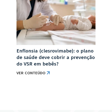
no
Enflonsia (clesrovimabe): o plano
Col
a
de saúde deve cobrir a prevenção
de 
do VSR em bebês?
obr
VER CONTEÚDO
VER
VER TODAS AS NOTÍCIAS