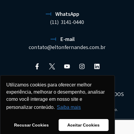
WhatsApp
(11) 3141-0440
E-mail
contato@eltonfernandes.com.br
Utilizamos cookies para oferecer melhor
experiência, melhorar o desempenho, analisar
ELTON FERNANDES SOCIEDADE DE ADVOGADOS
como você interage em nosso site e
22.692.544/0001-02
personalizar conteúdo.
Saiba mais
Seus dados estão protegidos e tratados com sigilo.
Todos os direitos reservados - Copyright © 2026
Recusar Cookies
Aceitar Cookies
Agência de Marketing Digital