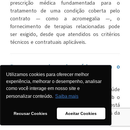
prescrição médica fundamentada para o
tratamento de uma condição coberta pelo
contrato — como a acromegalia —, o
fornecimento de terapias relacionadas pode
ser exigido, desde que atendidos os critérios
técnicos e contratuais aplicáveis.
Por que o plano de saúde recusa o
Pegvisomanto?
Utilizamos cookies para oferecer melhor
experiência, melhorar o desempenho, analisar
como você interage em nosso site e
É comum que operadoras de planos de saúde
neguem a cobertura do Pegvisomanto sob o
personalizar conteúdo.
Saiba mais
argumento de que o medicamento não está
incluído no rol de procedimentos e eventos da
Recusar Cookies
Aceitar Cookies
ANS.