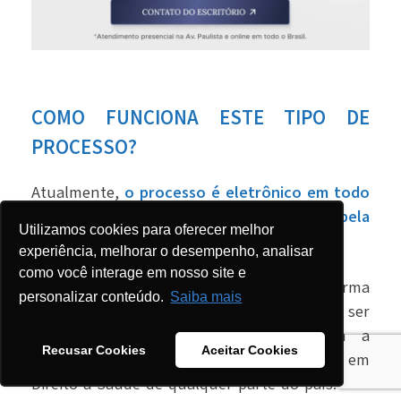
COMO FUNCIONA ESTE TIPO DE
PROCESSO?
Atualmente,
o processo é eletrônico em todo
Brasil, então tudo pode ser feito pela
Utilizamos cookies para oferecer melhor
internet.
experiência, melhorar o desempenho, analisar
como você interage em nosso site e
Então, como todo o processo tramita de forma
personalizar conteúdo.
Saiba mais
on-line - e até conversar com o juiz pode ser
feito assim -, é possível contar com a
Recusar Cookies
Aceitar Cookies
orientação de um advogado especialista em
Direito à Saúde de qualquer parte do país.