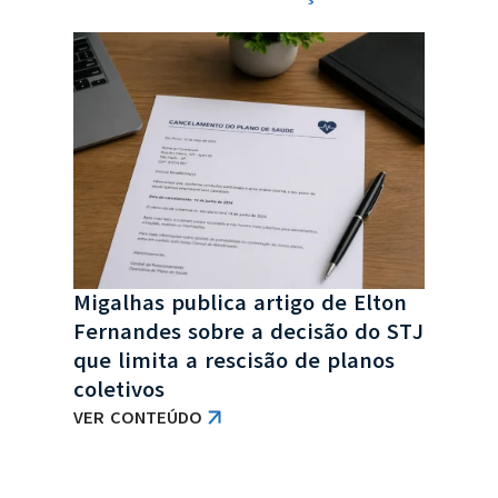
o
TJ-
de
reaj
índ
VER
Migalhas publica artigo de Elton
Fernandes sobre a decisão do STJ
que limita a rescisão de planos
coletivos
VER CONTEÚDO