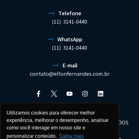
Telefone
(11) 3141-0440
WhatsApp
(11) 3141-0440
E-mail
contato@eltonfernandes.com.br
Utilizamos cookies para oferecer melhor
experiência, melhorar o desempenho, analisar
ELTON FERNANDES SOCIEDADE DE ADVOGADOS
como você interage em nosso site e
22.692.544/0001-02
personalizar conteúdo.
Saiba mais
Seus dados estão protegidos e tratados com sigilo.