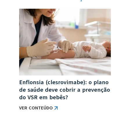
no
Enflonsia (clesrovimabe): o plano
Col
a
de saúde deve cobrir a prevenção
de 
do VSR em bebês?
obr
VER CONTEÚDO
VER