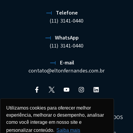
Telefone
(11) 3141-0440
WhatsApp
(11) 3141-0440
E-mail
contato@eltonfernandes.com.br
Utilizamos cookies para oferecer melhor
experiência, melhorar o desempenho, analisar
ELTON FERNANDES SOCIEDADE DE ADVOGADOS
como você interage em nosso site e
22.692.544/0001-02
personalizar conteúdo.
Saiba mais
Seus dados estão protegidos e tratados com sigilo.