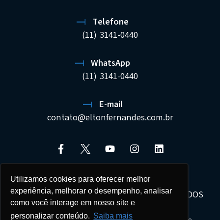
Telefone
(11) 3141-0440
WhatsApp
(11) 3141-0440
E-mail
contato@eltonfernandes.com.br
Utilizamos cookies para oferecer melhor
experiência, melhorar o desempenho, analisar
ELTON FERNANDES SOCIEDADE DE ADVOGADOS
como você interage em nosso site e
22.692.544/0001-02
personalizar conteúdo.
Saiba mais
Seus dados estão protegidos e tratados com sigilo.