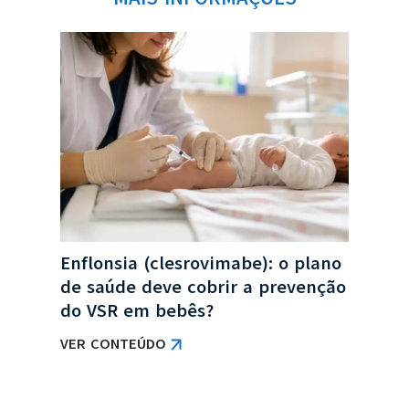
no
Col
a
de 
obr
VER
Enflonsia (clesrovimabe): o plano
de saúde deve cobrir a prevenção
do VSR em bebês?
VER CONTEÚDO