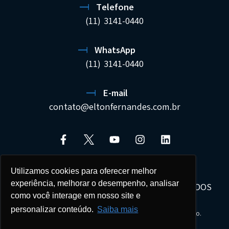
Telefone
(11) 3141-0440
WhatsApp
(11) 3141-0440
E-mail
contato@eltonfernandes.com.br
Utilizamos cookies para oferecer melhor
experiência, melhorar o desempenho, analisar
ELTON FERNANDES SOCIEDADE DE ADVOGADOS
como você interage em nosso site e
22.692.544/0001-02
personalizar conteúdo.
Saiba mais
Seus dados estão protegidos e tratados com sigilo.