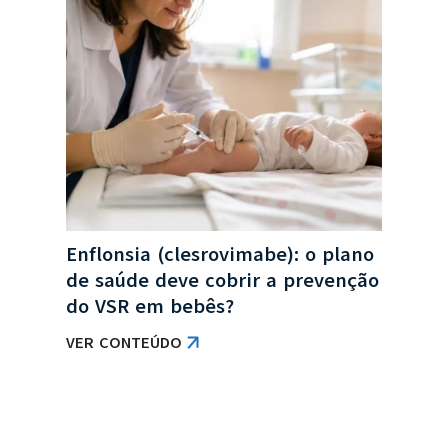
no
Enflonsia (clesrovimabe): o plano
Col
a
de saúde deve cobrir a prevenção
de 
do VSR em bebês?
obr
VER CONTEÚDO
VER
VER TODAS AS NOTÍCIAS