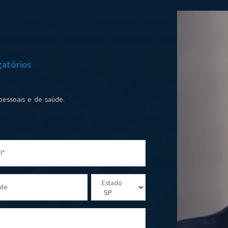
atórios
pessoais e de saúde.
l*
Estado
ade