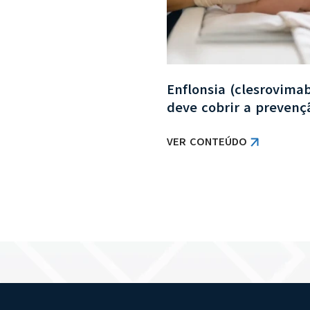
pelo plano de saúde:
Enflonsia (clesrovima
brigatória?
deve cobrir a preven
VER CONTEÚDO