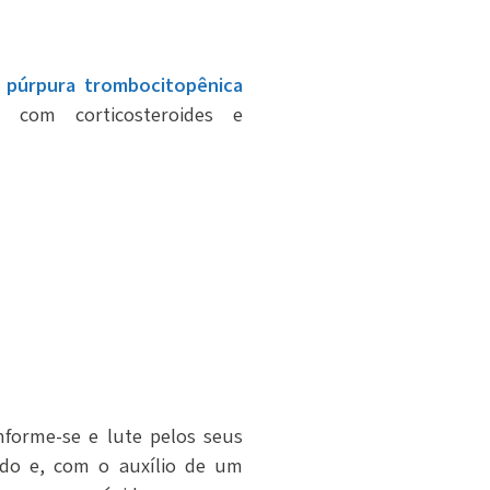
a
púrpura trombocitopênica
com corticosteroides e
nforme-se e lute pelos seus
do e, com o auxílio de um