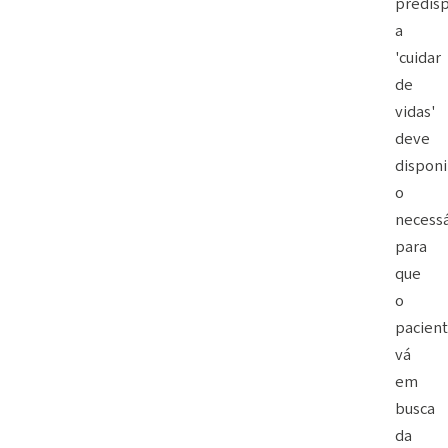
predis
a
'cuidar
de
vidas'
deve
disponi
o
necessá
para
que
o
pacien
vá
em
busca
da