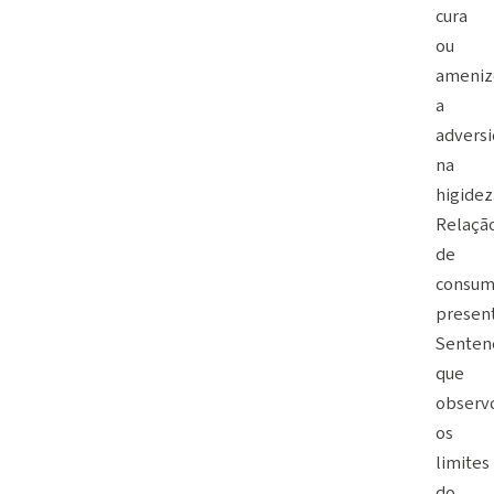
cura
ou
ameniz
a
advers
na
higidez
Relaçã
de
consu
present
Senten
que
observ
os
limites
do