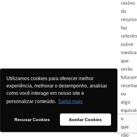
razões
do
recurso
faz
referên
sobre
medica
que
serão
futura
Utilizamos cookies para oferecer melhor
receita
experiência, melhorar o desempenho, analisar
como você interage em nosso site e
ou
personalizar conteúdo.
Saiba mais
algo
equival
o
Recusar Cookies
Aceitar Cookies
que
não