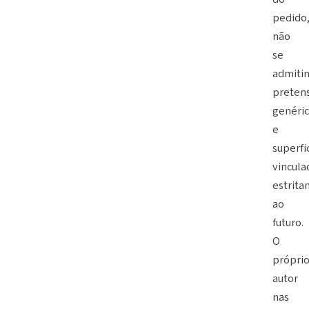
pedido
não
se
admiti
preten
genéri
e
superfi
vincula
estrit
ao
futuro.
O
própri
autor
nas