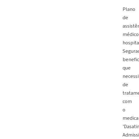
Plano
de
assistê
médico
hospita
Segura
benefic
que
necessi
de
tratam
com
o
medic
'Dasatin
Admissi