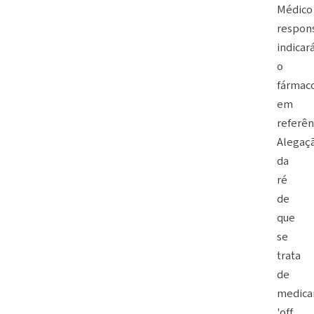
Médico
respon
indicar
o
fármac
em
referên
Alegaç
da
ré
de
que
se
trata
de
medic
'off