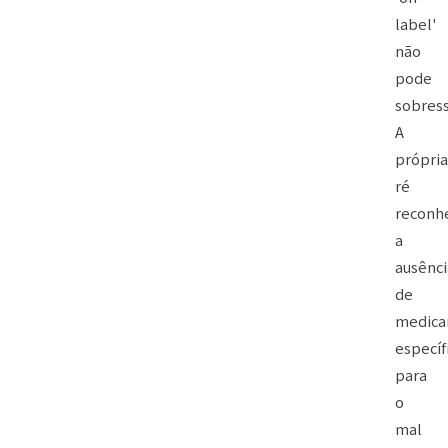
label'
não
pode
sobress
A
própria
ré
reconh
a
ausênci
de
medic
específ
para
o
mal