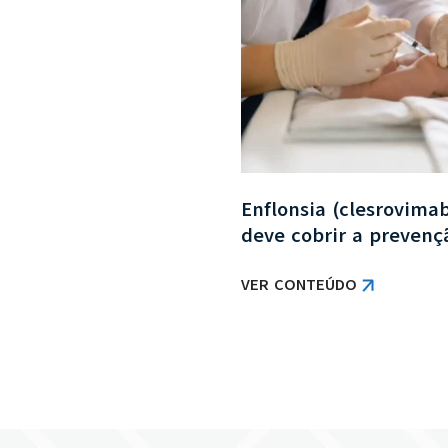
pelo plano de saúde:
Enflonsia (clesrovima
brigatória?
deve cobrir a preven
VER CONTEÚDO