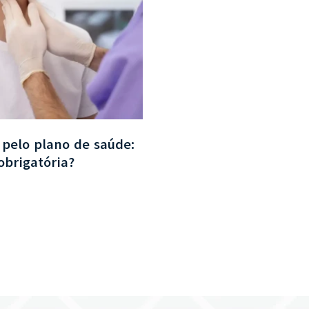
 pelo plano de saúde:
Briveka (brivaracetam
obrigatória?
cobrir o medicamento 
VER CONTEÚDO
VER TODAS AS NOTÍCIAS