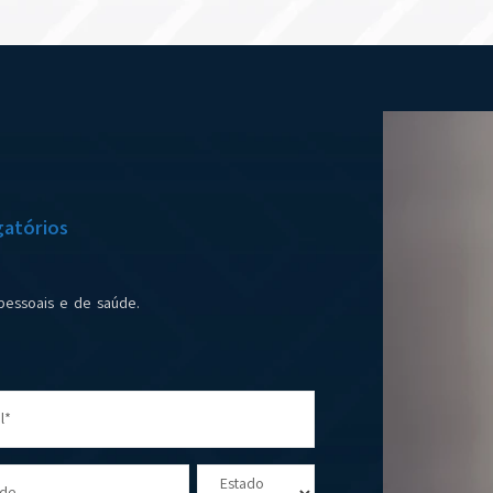
atórios
pessoais e de saúde.
l*
Estado
ade