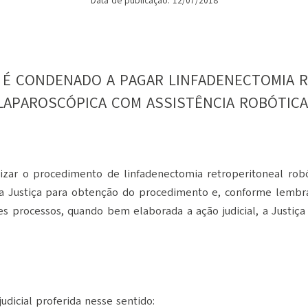
Data de publicação: 12/07/2018
 É CONDENADO A PAGAR LINFADENECTOMIA 
LAPAROSCÓPICA COM ASSISTÊNCIA ROBÓTIC
lizar o procedimento de linfadenectomia retroperitoneal rob
a Justiça para obtenção do procedimento e, conforme lembr
s processos, quando bem elaborada a ação judicial, a Justiça
dicial proferida nesse sentido: