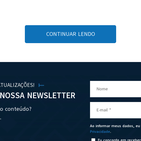
CONTINUAR LENDO
ATUALIZAÇÕES!
Nome
 NOSSA NEWSLETTER
so conteúdo?
E-mail
*
.
Ao informar meus dados, e
Privacidade
.
Eu concordo em receber