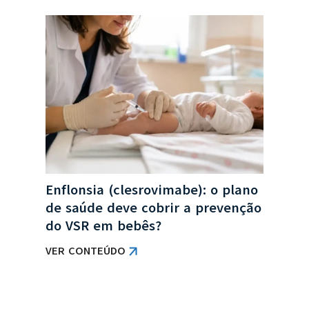
no
Enflonsia (clesrovimabe): o plano
Col
a
de saúde deve cobrir a prevenção
de 
do VSR em bebês?
obr
VER CONTEÚDO
VER