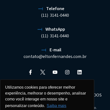
Telefone
(11) 3141-0440
WhatsApp
(11) 3141-0440
E-mail
contato@eltonfernandes.com.br
Utilizamos cookies para oferecer melhor
experiência, melhorar o desempenho, analisar
ELTON FERNANDES SOCIEDADE DE ADVOGADOS
como você interage em nosso site e
22.692.544/0001-02
personalizar conteúdo.
Saiba mais
Seus dados estão protegidos e tratados com sigilo.