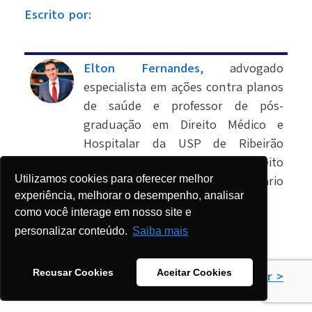
Escrito por:
Elton Fernandes
, advogado
especialista em ações contra planos
de saúde e professor de pós-
graduação em Direito Médico e
Hospitalar da USP de Ribeirão
Preto, da Escola Paulista de Direito
(EPD) e do Instituto Luiz Mário
Utilizamos cookies para oferecer melhor
experiência, melhorar o desempenho, analisar
Moutinho, em Recife.
como você interage em nosso site e
personalizar conteúdo.
Saiba mais
Recusar Cookies
Aceitar Cookies
Saiba mais sobre o autor >