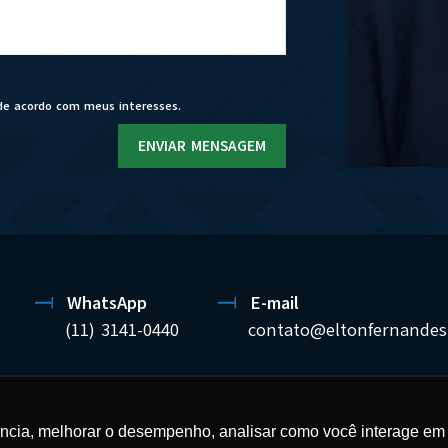
de acordo com meus interesses.
ENVIAR MENSAGEM
WhatsApp
E-mail
(11) 3141-0440
contato@eltonfernandes
ELTON FERNANDES SOCIEDADE DE ADVOGADOS
ência, melhorar o desempenho, analisar como você interage em 