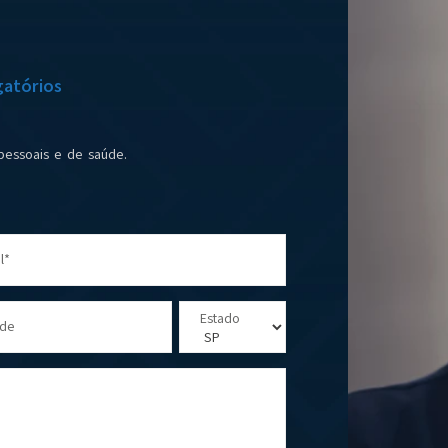
atórios
pessoais e de saúde.
l*
Estado
ade