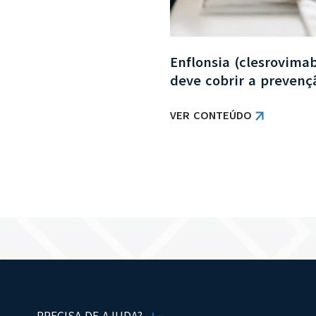
pelo plano de saúde:
Enflonsia (clesrovima
brigatória?
deve cobrir a preven
VER CONTEÚDO