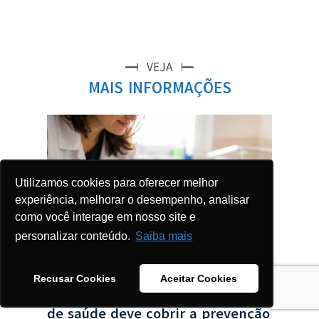
VEJA
MAIS INFORMAÇÕES
no
Col
a
de 
obr
Utilizamos cookies para oferecer melhor
experiência, melhorar o desempenho, analisar
VER
como você interage em nosso site e
personalizar conteúdo.
Saiba mais
Recusar Cookies
Aceitar Cookies
Enflonsia (clesrovimabe): o plano
de saúde deve cobrir a prevenção