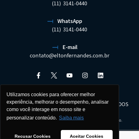
(11) 3141-0440
WhatsApp
(11) 3141-0440
E-mail
contato@eltonfernandes.com.br
Utilizamos cookies para oferecer melhor
experiência, melhorar o desempenho, analisar
ELTON FERNANDES SOCIEDADE DE ADVOGADOS
como você interage em nosso site e
22.692.544/0001-02
personalizar conteúdo.
Saiba mais
Seus dados estão protegidos e tratados com sigilo.
Todos os direitos reservados - Copyright © 2026
Recusar Cookies
Aceitar Cookies