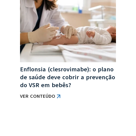
no
Col
a
de 
obr
VER
Enflonsia (clesrovimabe): o plano
de saúde deve cobrir a prevenção
do VSR em bebês?
VER CONTEÚDO
VER TODAS AS NOTÍCIAS