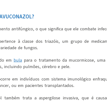
SAVUCONAZOL?
nto antifúngico, o que significa que ele combate infe
 pertence à classe dos triazóis, um grupo de medic
variedade de fungos.
cado em
bula
para o tratamento da mucormicose, uma g
s, incluindo pulmões, cérebro e pele.
ocorre em indivíduos com sistema imunológico enfraq
ncer, ou em pacientes transplantados.
ol também trata a aspergilose invasiva, que é cau