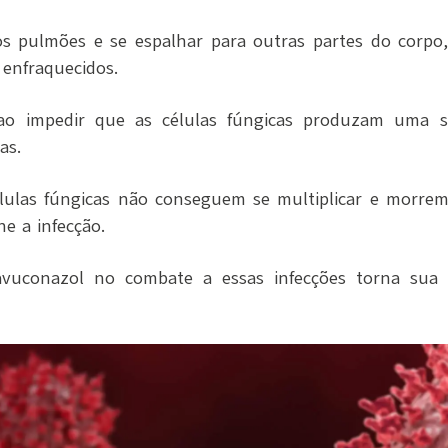
 os pulmões e se espalhar para outras partes do corpo
enfraquecidos.
o impedir que as células fúngicas produzam uma su
as.
élulas fúngicas não conseguem se multiplicar e morrem
e a infecção.
savuconazol no combate a essas infecções torna sua u