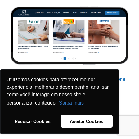
Siga nossas redes sociais e saiba mais sobre
Utilizamos cookies para oferecer melhor
Direito da Saúde:
experiência, melhorar o desempenho, analisar
como você interage em nosso site e
personalizar conteúdo.
Saiba mais
Recusar Cookies
Aceitar Cookies